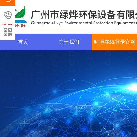


首页
关于我们
时博在线登录官网
菜单名称