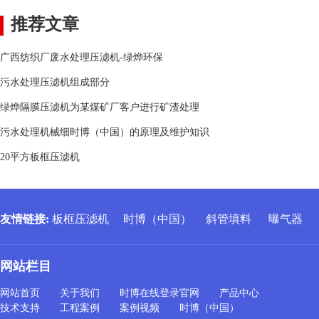
推荐文章
广西纺织厂废水处理压滤机-绿烨环保
污水处理压滤机组成部分
绿烨隔膜压滤机为某煤矿厂客户进行矿渣处理
污水处理机械细时博（中国）的原理及维护知识
20平方板框压滤机
友情链接
:
板框压滤机
时博（中国）
斜管填料
曝气器
网站栏目
网站首页
关于我们
时博在线登录官网
产品中心
技术支持
工程案例
案例视频
时博（中国）