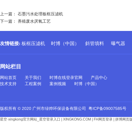
上一篇：
石墨污水处理板框压滤机
下一篇：
养殖废水厌氧工艺
友情链接
:
板框压滤机
时博（中国）
斜管填料
曝气器
网站栏目
网站首页
关于我们
时博在线登录官网
产品中心
技术支持
工程案例
案例视频
时博（中国）
版权所有 © 2020 广州市绿烨环保设备有限公司
粤ICP备09007585号
星空·xingkong官方网站_星空登录入口
|
XINGKONG.COM
|
FH网页登录
|
拼博网页