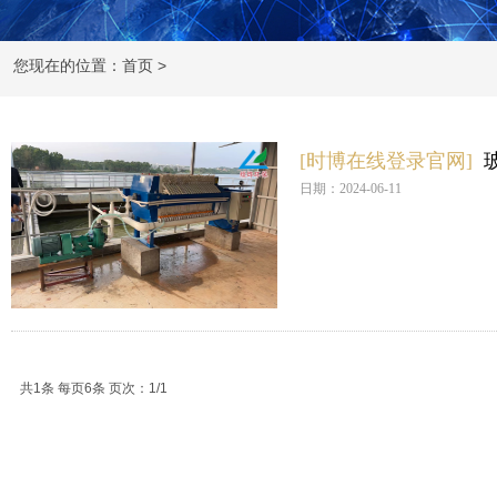
您现在的位置：
首页
>
[时博在线登录官网]
日期：2024-06-11
共1条 每页6条 页次：1/1