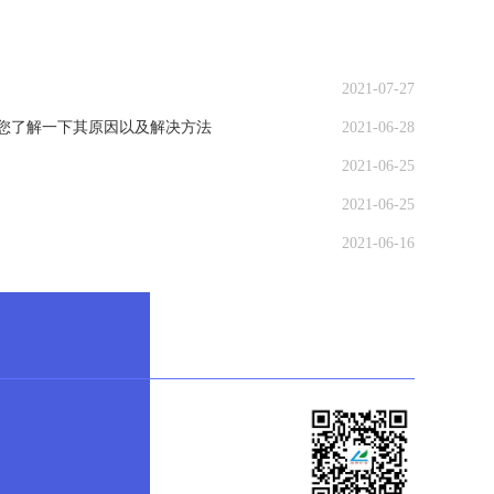
2021-07-27
带您了解一下其原因以及解决方法
2021-06-28
2021-06-25
2021-06-25
2021-06-16