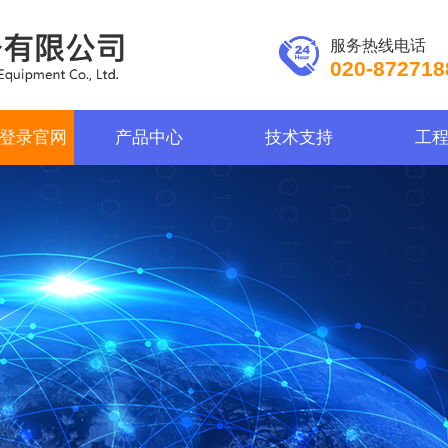
服务热线电话
020-872718
登录官网
产品中心
技术支持
工