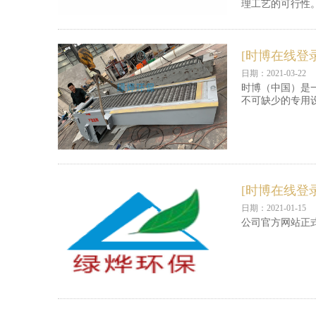
理工艺的可行性
[时博在线登
日期：2021-03-22
时博（中国）是
不可缺少的专用
[时博在线登
日期：2021-01-15
公司官方网站正