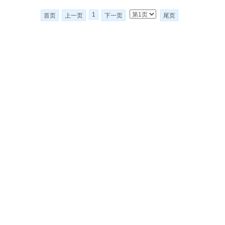
1
首页
上一页
下一页
尾页