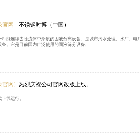
。
录官网]
不锈钢时博（中国）
一种能连续去除流体中杂质的固液分离设备。是城市污水处理、水厂、电
设备。它是目前国内广泛使用的固液筛分设备。
录官网]
热烈庆祝公司官网改版上线。
式上线运行。