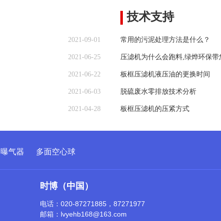
技术支持
2021-09-01
常用的污泥处理方法是什么？
2021-06-25
压滤机为什么会跑料,绿烨环保
2021-06-22
板框压滤机液压油的更换时间
2021-06-03
脱硫废水零排放技术分析
2021-04-28
​板框压滤机的压紧方式
曝气器
多面空心球
时博（中国）
电话：020-87271885，87271977
邮箱：lvyehb168@163.com