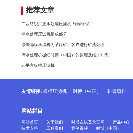
推荐文章
广西纺织厂废水处理压滤机-绿烨环保
污水处理压滤机组成部分
绿烨隔膜压滤机为某煤矿厂客户进行矿渣处理
污水处理机械细时博（中国）的原理及维护知识
20平方板框压滤机
友情链接
:
板框压滤机
时博（中国）
斜管填料
网站栏目
网站首页
关于我们
时博在线登录官网
产品中心
技术支持
工程案例
案例视频
时博（中国）