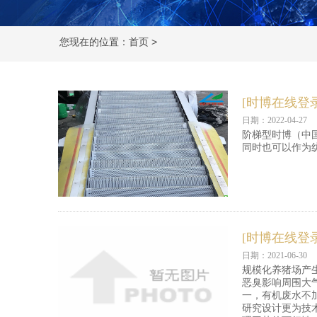
您现在的位置：
首页
>
[时博在线登
日期：2022-04-27
阶梯型时博（中
同时也可以作为
[时博在线登
日期：2021-06-30
规模化养猪场产
恶臭影响周围大
一，有机废水不
研究设计更为技