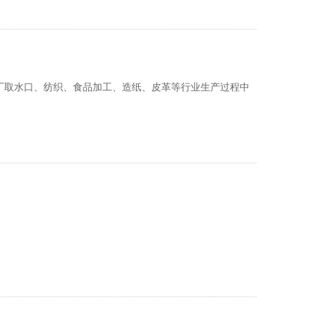
厂取水口、纺织、食品加工、造纸、皮革等行业生产过程中