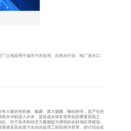
可广泛地应用于城市污水处理。自来水行业、电厂进水口，
含有大量的有机物、氮磷、粪大肠菌、蛔虫卵等，其产生的
或雨水冲刷进入水体，是造成水体富营养化的重要原因之
因此，对于技术和经济力量都较为薄弱的农村地区养猪场，
殖粪便及高浓度污水综合处理工程实例为背景，探讨综合处