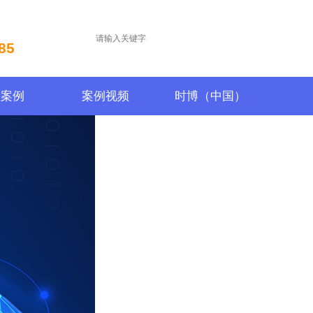
85
程案例
案例视频
时博（中国）