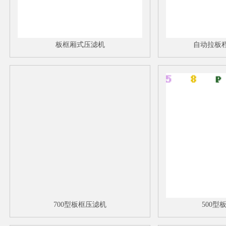
板框厢式压滤机
自动拉板
TJ型溶气释放器
TV型
700型板框压滤机
500型