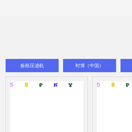
机械过滤器
地埋式生活
板框压滤机
时博（中国）
加药搅拌装置
管道