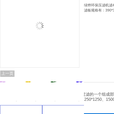
绿烨环保压滤机滤
滤板规格有：390*39
上一页
板框压滤机滤布：
绿烨环保压滤机滤布是可为设备提供良好的过滤的一个组成部分，
500*500、700*700、870*870、1000*1000、1250*1250、
150
首页
关于我们
时博在线登