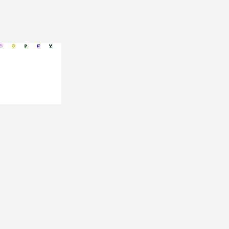
回转式鼓风机
竖流