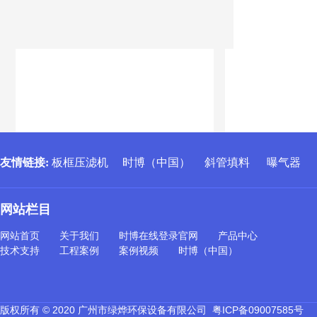
时博（中国）
不锈钢时
友情链接
:
板框压滤机
时博（中国）
斜管填料
曝气器
网站栏目
不锈钢机械格栅与环保工程公司合作
明门(中国)
网站首页
关于我们
时博在线登录官网
产品中心
技术支持
工程案例
案例视频
时博（中国）
版权所有 © 2020 广州市绿烨环保设备有限公司
粤ICP备09007585号
GSLY型时博（中国）
回转式