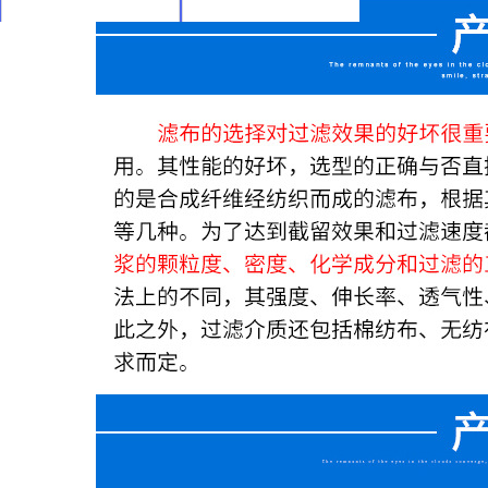
时博（中国）
菜单名称