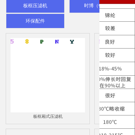
板框压滤机
时博（中国）
环保配件
板框厢式压滤机
自动拉板