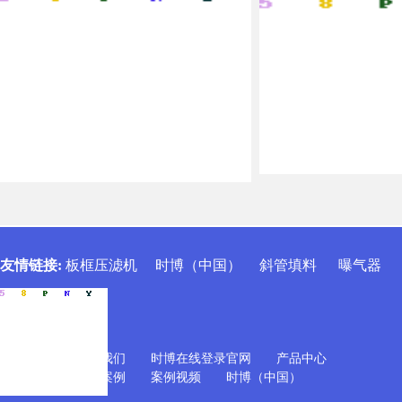
组合填料
蜂窝
友情链接
:
板框压滤机
时博（中国）
斜管填料
曝气器
网站栏目
网站首页
关于我们
时博在线登录官网
产品中心
技术支持
工程案例
案例视频
时博（中国）