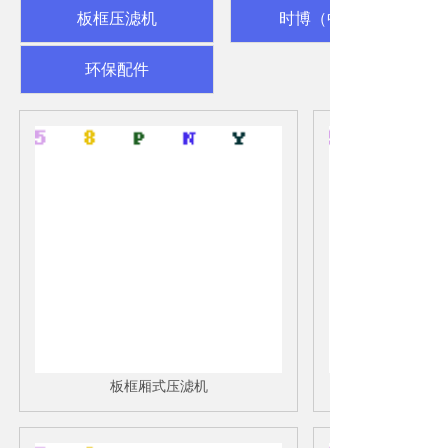
板框压滤机
时博（中国）
环保配件
板框厢式压滤机
自动拉板