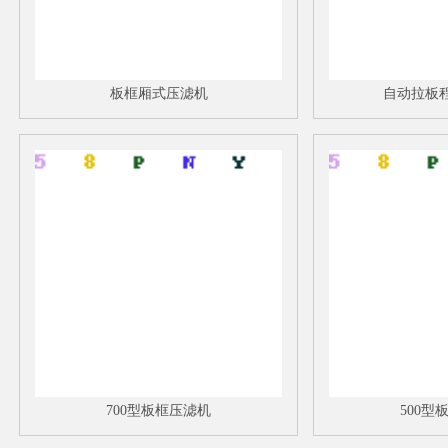
板框厢式压滤机
自动拉板
TJ型溶气释放器
TV型
700型板框压滤机
500型