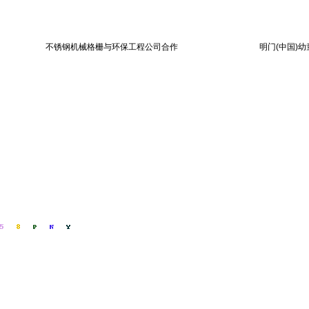
不锈钢机械格栅与环保工程公司合作
明门(中国)
GSLY型时博（中国）
回转式
回转式机械格栅广适应用于自来水厂捞渣
回转式格栅清污