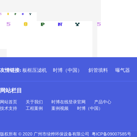
时博（中国）
不锈钢时
友情链接
:
板框压滤机
时博（中国）
斜管填料
曝气器
网站栏目
不锈钢机械格栅与环保工程公司合作
明门(中国)
网站首页
关于我们
时博在线登录官网
产品中心
技术支持
工程案例
案例视频
时博（中国）
版权所有 © 2020 广州市绿烨环保设备有限公司
粤ICP备09007585号
GSLY型时博（中国）
回转式