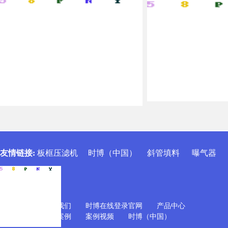
组合填料
蜂窝
友情链接
:
板框压滤机
时博（中国）
斜管填料
曝气器
网站栏目
网站首页
关于我们
时博在线登录官网
产品中心
技术支持
工程案例
案例视频
时博（中国）