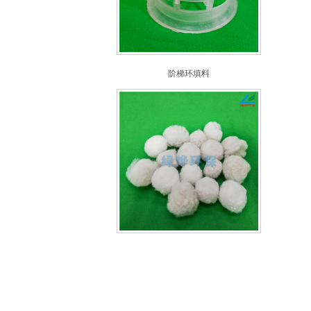
阶梯环填料
纤维球填料