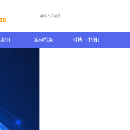
85
程案例
案例视频
时博（中国）