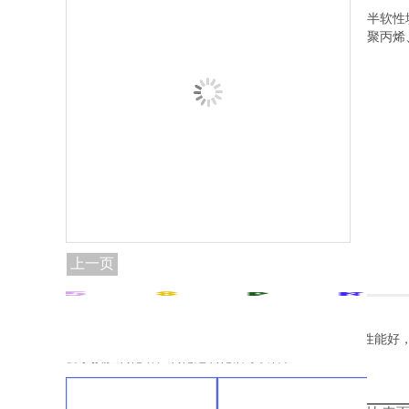
半软性
聚丙烯
上一页
产品介绍：
半软性填料具有散热性能高，阻力小，布水、布气性能好，
套于接触氧化塔、氧化池氧化槽等设备。
产品规格：
Φ120mm、Φ150m、Φ200mm。
首页
关于我们
时