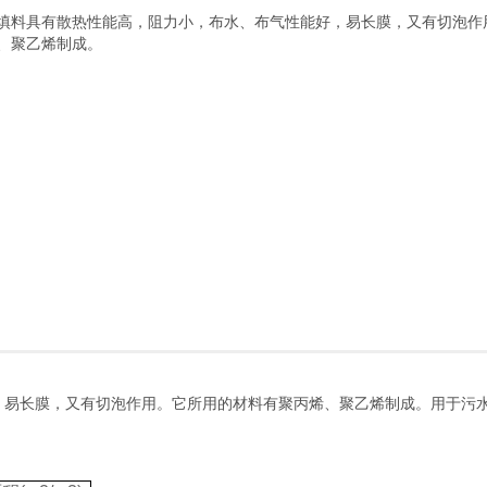
填料具有散热性能高，阻力小，布水、布气性能好，易长膜，又有切泡作
、聚乙烯制成。
服务热线电话
020-872718
易长膜，又有切泡作用。它所用的材料有聚丙烯、聚乙烯制成。用于污
136 0248 3
博在线登录官网
产品中心
技术支持