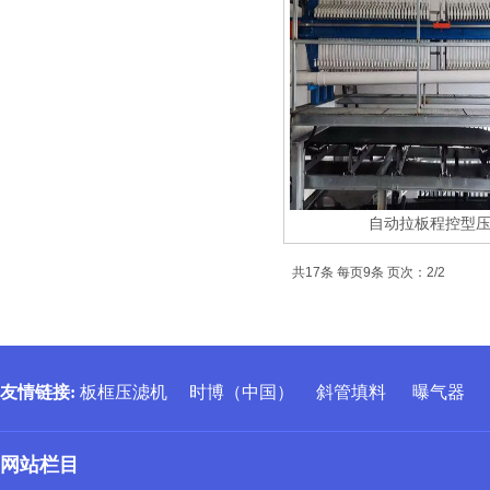
自动拉板程控型
共17条 每页9条 页次：2/2
友情链接
:
板框压滤机
时博（中国）
斜管填料
曝气器
网站栏目