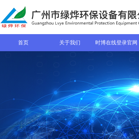
首页
关于我们
时博在线登录官网
菜单名称