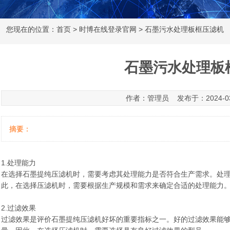
您现在的位置：
首页
>
时博在线登录官网
> 石墨污水处理板框压滤机
石墨污水处理板
作者：管理员 发布于：2024-03-1
摘要：
1.处理能力
在选择石墨提纯压滤机时，需要考虑其处理能力是否符合生产需求。处
此，在选择压滤机时，需要根据生产规模和需求来确定合适的处理能力
2.过滤效果
过滤效果是评价石墨提纯压滤机好坏的重要指标之一。好的过滤效果能