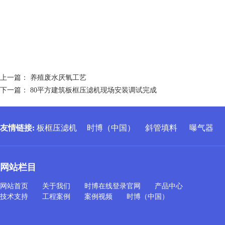
上一篇：
养殖废水厌氧工艺
下一篇：
80平方建筑板框压滤机现场安装调试完成
友情链接
:
板框压滤机
时博（中国）
斜管填料
曝气器
网站栏目
网站首页
关于我们
时博在线登录官网
产品中心
技术支持
工程案例
案例视频
时博（中国）