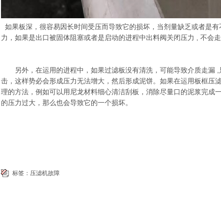
如果板深，很容易因长时间受压而导致它的损坏，当剂量缺乏或者是有
力，如果是出口被固体阻塞或者是启动的进程中出料阀关闭压力 , 不会
另外，在运用的进程中，如果过滤板没有清洗，可能导致介质走漏 ,
击，这样势必会形成压力无法增大，然后形成泥饼。如果在运用板框压
理的方法，例如可以用尼龙材料细心清洁刮板，消除尽量口的泥浆完成一个
的压力过大，那么也会导致它的一个损坏。
标签：
压滤机故障