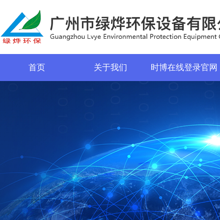
首页
关于我们
时博在线登录官网
菜单名称