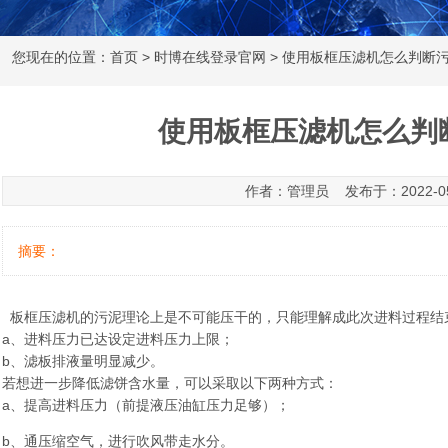
您现在的位置：
首页
>
时博在线登录官网
> 使用板框压滤机怎么判断
使用板框压滤机怎么判
作者：管理员 发布于：2022-05-2
摘要：
板框压滤机的污泥理论上是不可能压干的，只能理解成此次进料过程结
a、进料压力已达设定进料压力上限；
b、滤板排液量明显减少。
若想进一步降低滤饼含水量，可以采取以下两种方式：
a、提高进料压力（前提液压油缸压力足够）；
b、通压缩空气，进行吹风带走水分。