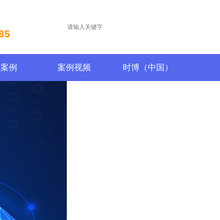
85
程案例
案例视频
时博（中国）