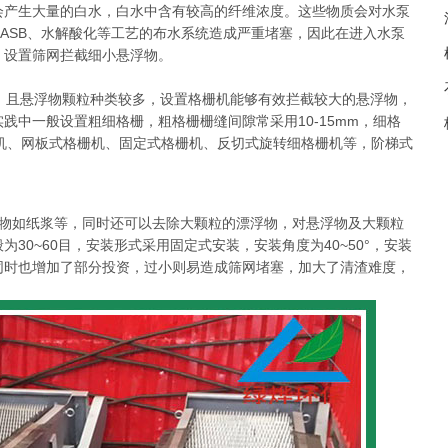
会产生大量的白水，白水中含有较高的纤维浓度。这些物质会对水泵
ASB、水解酸化等工艺的布水系统造成严重堵塞，因此在进入水泵
，设置筛网拦截细小悬浮物。
且悬浮物颗粒种类较多，设置格栅机能够有效拦截较大的悬浮物，
践中一般设置粗细格栅，粗格栅栅缝间隙常采用10-15mm，细格
机
、网板式格栅机、固定式格栅机、反切式旋转细格栅机等，阶梯式
物如纸浆等，同时还可以去除大颗粒的漂浮物，对悬浮物及大颗粒
30~60目，安装形式采用固定式安装，安装角度为40~50°，安装
同时也增加了部分投资，过小则易造成筛网堵塞，加大了清渣难度，