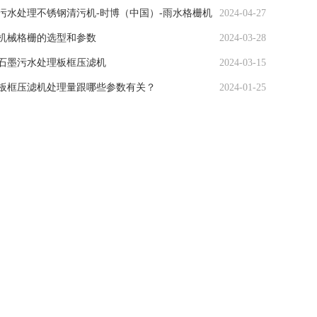
污水处理不锈钢清污机-时博（中国）-雨水格栅机
2024-04-27
机械格栅的选型和参数
2024-03-28
石墨污水处理板框压滤机
2024-03-15
板框压滤机处理量跟哪些参数有关？
2024-01-25
养殖废水厌氧工艺
2023-12-28
板框压滤机常见故障问题有哪些
2022-09-29
80平方建筑板框压滤机现场安装调试完成
2022-09-07
阶梯式网板格栅机介绍
2022-09-07
使用板框压滤机怎么判断污泥压干了？
2022-05-25
回转式时博（中国）现场安装调试
2022-05-25
网板式机械格栅
2022-05-05
阶梯式时博（中国）
2022-04-27